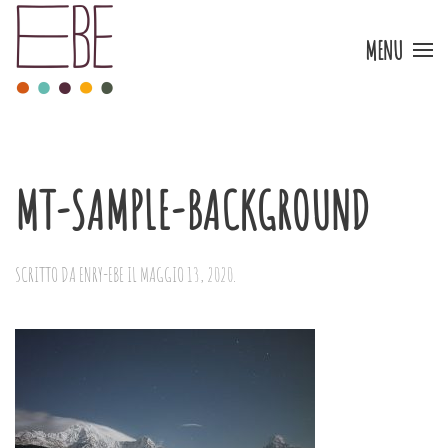
MENU
Skip to main content
MT-SAMPLE-BACKGROUND
SCRITTO DA
ENRY-EBE
IL
MAGGIO 13, 2020
.