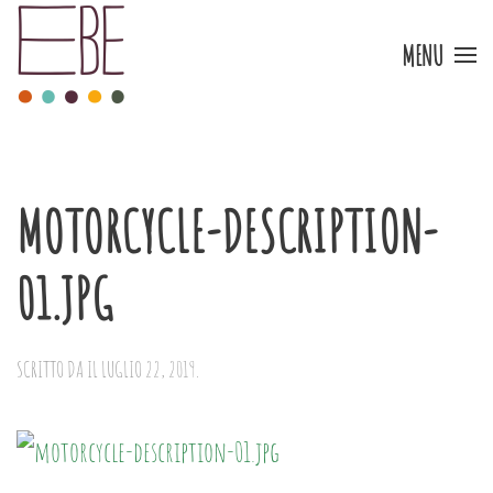
MENU
Skip to main content
MOTORCYCLE-DESCRIPTION-
01.JPG
SCRITTO DA
IL
LUGLIO 22, 2019
.