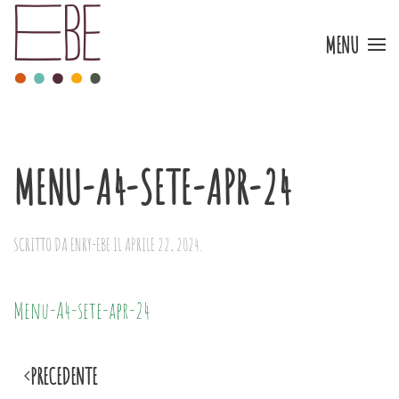
MENU
Skip to main content
MENU-A4-SETE-APR-24
SCRITTO DA
ENRY-EBE
IL
APRILE 22, 2024
.
Menu-A4-sete-apr-24
PRECEDENTE